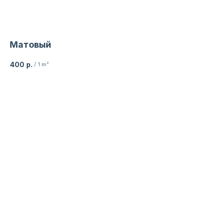
Матовый
400
р.
/
1 m²